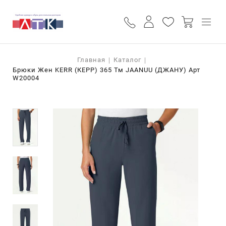
ПОИСК
КАТАЛОГ
Строка навигации
Главная
Каталог
О НАС
Брюки Жен KERR (КЕРР) 365 Тм JAANUU (ДЖАНУ) Арт
СТАТЬИ
W20004
ПРАЙС
ДОСТАВКА И ОПЛАТА
КОНТАКТЫ
+7 (927) 11-220-11
+7 (987) 837-49-49
ОБРАТНЫЙ ВЫЗОВ