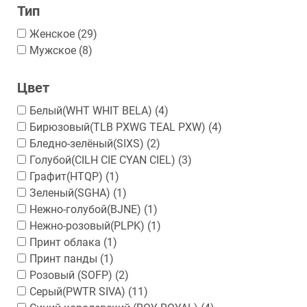
Тип
Женское
(29)
Мужское
(8)
Цвет
Белый(WHT WHIT BELA)
(4)
Бирюзовый(TLB PXWG TEAL PXW)
(4)
Бледно-зелёный(SIXS)
(2)
Голубой(CILH CIE CYAN CIEL)
(3)
Графит(HTQP)
(1)
Зеленый(SGHA)
(1)
Нежно-голубой(BJNE)
(1)
Нежно-розовый(PLPK)
(1)
Принт облака
(1)
Принт панды
(1)
Розовый (SOFP)
(2)
Серый(PWTR SIVA)
(11)