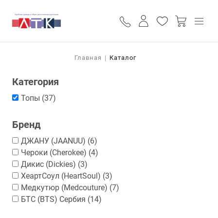
ПОИСК
КАТАЛОГ
Строка навигации
Главная
Каталог
О НАС
СТАТЬИ
Категория
ПРАЙС
ДОСТАВКА И ОПЛАТА
Топы
(37)
КОНТАКТЫ
+7 (927) 11-220-11
+7 (987) 837-49-49
ОБРАТНЫЙ ВЫЗОВ
Бренд
ДЖАНУ (JAANUU)
(6)
Чероки (Cherokee)
(4)
Дикис (Dickies)
(3)
ХеартСоул (HeartSoul)
(3)
Медкутюр (Medcouture)
(7)
БТС (BTS) Сербия
(14)