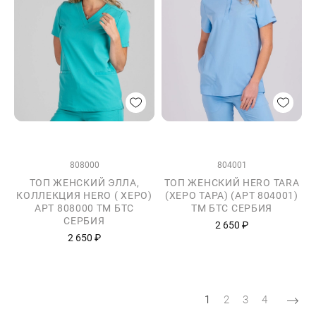
808000
804001
ТОП ЖЕНСКИЙ ЭЛЛА,
ТОП ЖЕНСКИЙ HERO TARA
КОЛЛЕКЦИЯ HERO ( ХЕРО)
(ХЕРО ТАРА) (АРТ 804001)
АРТ 808000 TM БТС
ТМ БТС СЕРБИЯ
СЕРБИЯ
2 650 ₽
2 650 ₽
Нумерация страниц
Текущая страница
Страница
Страница
Страница
1
2
3
4