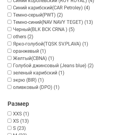
Cиний королевский (ROY ROYAL)
(4)
Синий карибский(CAR Petroley)
(4)
Темно-серый(PWT)
(2)
Темно-синий(NAV NAVY TEGET)
(13)
Черный(BLK BCK CRNA )
(5)
others
(2)
Ярко-голубой(TQSK SV.PLAVA)
(1)
оранжевый
(1)
Желтый(CBNA)
(1)
Голубой джинсовый (Jeans blue)
(2)
зеленый карибский
(1)
экрю (BIR)
(1)
оливковый (DPO)
(1)
Размер
XХS
(1)
XS
(13)
S
(23)